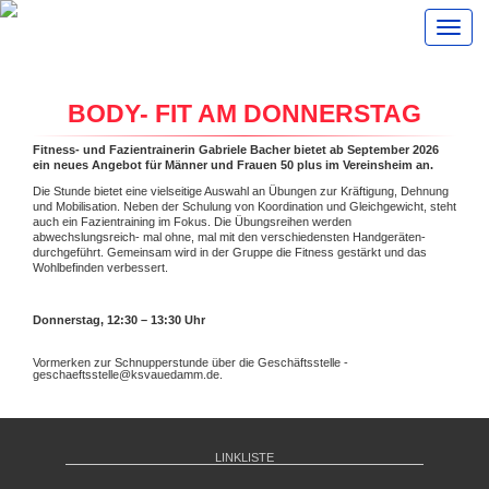
Toggl
navig
BODY- FIT AM DONNERSTAG
Fitness- und Fazientrainerin Gabriele Bacher bietet ab September 2026
ein neues Angebot für Männer und Frauen 50 plus im Vereinsheim an.
Die Stunde bietet eine vielseitige Auswahl an Übungen zur Kräftigung, Dehnung
und Mobilisation. Neben der Schulung von Koordination und Gleichgewicht, steht
auch ein Fazientraining im Fokus. Die Übungsreihen werden
abwechslungsreich- mal ohne, mal mit den verschiedensten Handgeräten-
durchgeführt. Gemeinsam wird in der Gruppe die Fitness gestärkt und das
Wohlbefinden verbessert.
Donnerstag, 12:30 – 13:30 Uhr
Vormerken zur Schnupperstunde über die Geschäftsstelle -
geschaeftsstelle@ksvauedamm.de.
LINKLISTE