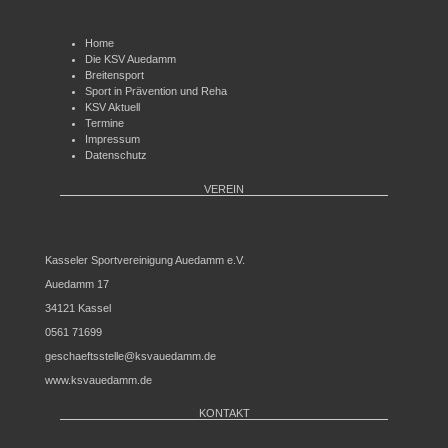
Home
Die KSV Auedamm
Breitensport
Sport in Prävention und Reha
KSV Aktuell
Termine
Impressum
Datenschutz
VEREIN
Kasseler Sportvereinigung Auedamm e.V.
Auedamm 17
34121 Kassel
0561 71699
geschaeftsstelle@ksvauedamm.de
www.ksvauedamm.de
KONTAKT